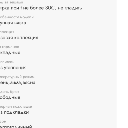
а, учитывая его активные игры и роскошный
од за вещами
 дома. Этот детский комбинезон также отлично
ирка при t не более 30С, не гладить
нит роль домашней одежды. Если вы ищете
обенности модели
ки, то этот изделие станет практичным решением.
упная вязка
ллекция
зовая коллекция
п карманов
акладные
еплитель
з утепления
мпературный режим
ень,зима,весна
дель брюк
вободные
териал подкладки
ез подкладки
зон
руглогодичный