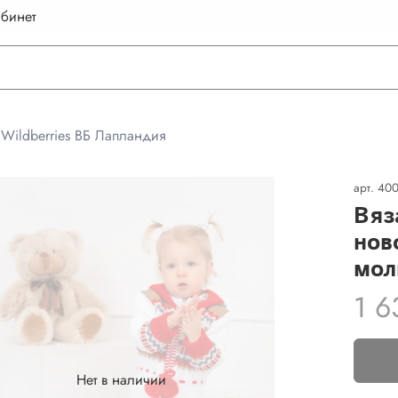
бинет
Wildberries ВБ Лапландия
арт.
400
Вяз
нов
мол
1 6
Нет в наличии