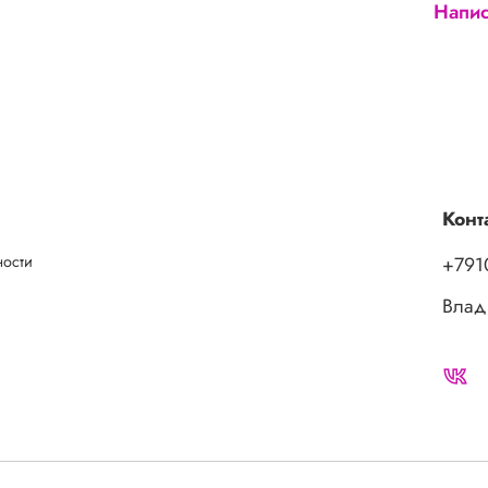
Напис
Конт
ности
+791
Влад