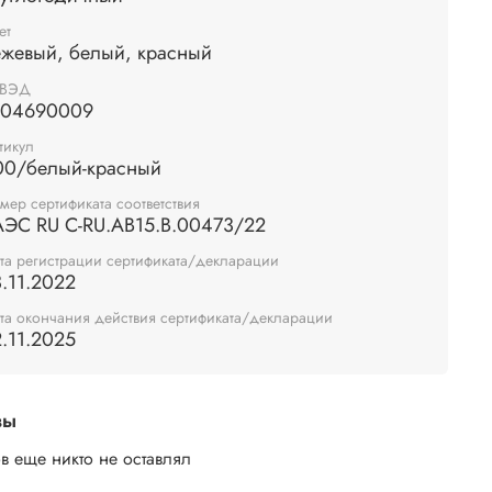
ет
ежевый, белый, красный
НВЭД
104690009
тикул
00/белый-красный
мер сертификата соответствия
АЭС RU С-RU.АВ15.В.00473/22
та регистрации сертификата/декларации
.11.2022
та окончания действия сертификата/декларации
.11.2025
вы
в еще никто не оставлял