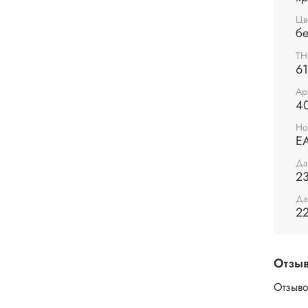
Цв
б
Т
6
Ар
4
Но
Е
Да
23
Да
22
Отзы
Отзыво