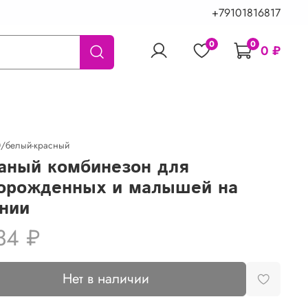
+79101816817
0
0
0 ₽
/белый-красный
аный комбинезон для
орожденных и малышей на
нии
34 ₽
Нет в наличии