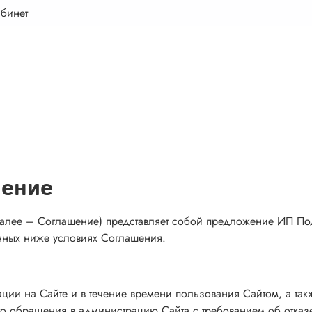
бинет
шение
алее – Соглашение) представляет собой предложение ИП Пода
енных ниже условиях Соглашения.
трации на Сайте и в течение времени пользования Сайтом, а т
ого обращения в администрацию Сайта с требованием об отказ