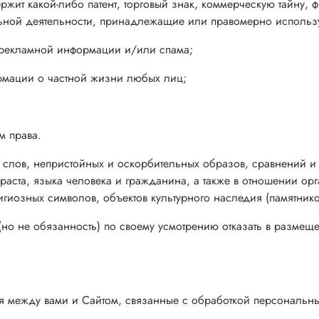
одержит какой-либо патент, торговый знак, коммерческую тайн
альной деятельности, принадлежащие или правомерно использ
 рекламной информации и/или спама;
рмации о частной жизни любых лиц;
м права.
х слов, непристойных и оскорбительных образов, сравнений и
раста, языка человека и гражданина, а также в отношении ор
игиозных символов, объектов культурного наследия (памятнико
о (но не обязанность) по своему усмотрению отказать в разме
ия между вами и Сайтом, связанные с обработкой персональ