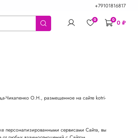
+79101816817
0
0
0 ₽
-Чикаленко О.Н., размещенное на сайте kotri-
акже персонализированными сервисами Сайта, вы
е от любых взаимоотношений с Сайтом.