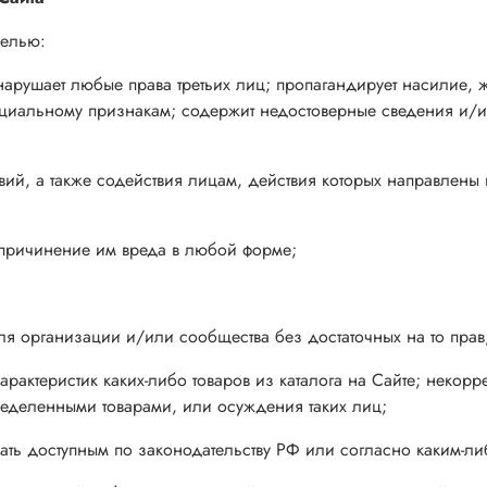
целью:
, нарушает любые права третьих лиц; пропагандирует насилие,
циальному признакам; содержит недостоверные сведения и/и
ий, а также содействия лицам, действия которых направлены
 причинение им вреда в любой форме;
ля организации и/или сообщества без достаточных на то прав,
арактеристик каких-либо товаров из каталога на Сайте; некор
ределенными товарами, или осуждения таких лиц;
делать доступным по законодательству РФ или согласно каким-л