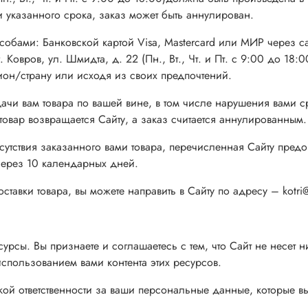
и указанного срока, заказ может быть аннулирован.
особами: Банковской картой Visa, Mastercard или МИР через с
Ковров, ул. Шмидта, д. 22 (Пн., Вт., Чт. и Пт. с 9:00 до 18
гион/страну или исходя из своих предпочтений.
ачи вам товара по вашей вине, в том числе нарушения вами ср
 товар возвращается Сайту, а заказ считается аннулированным.
 отсутствия заказанного вами товара, перечисленная Сайту пре
 через 10 календарных дней.
тавки товара, вы можете направить в Сайту по адресу – kotri@
рсы. Вы признаете и соглашаетесь с тем, что Сайт не несет ни
использованием вами контента этих ресурсов.
икакой ответственности за ваши персональные данные, которые