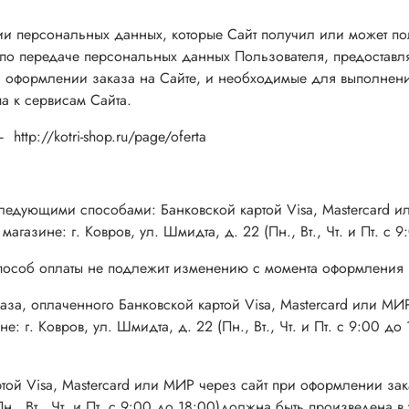
и персональных данных, которые Сайт получил или может полу
о передаче персональных данных Пользователя, предоставля
оформлении заказа на Сайте, и необходимые для выполнения
а к сервисам Сайта.
 –
http://kotri-shop.ru/page/
oferta
о следующими способами: Банковской картой Visa, Mastercard 
азине: г. Ковров, ул. Шмидта, д. 22 (Пн., Вт., Чт. и Пт. с 9
способ оплаты не подлежит изменению с момента оформления 
аза, оплаченного Банковской картой Visa, Mastercard или МИ
 г. Ковров, ул. Шмидта, д. 22 (Пн., Вт., Чт. и Пт. с 9:00 до
артой Visa, Mastercard или МИР через сайт при оформлении з
н., Вт., Чт. и Пт. с 9:00 до 18:00)должна быть произведена 