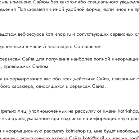
 быть изменено Сайтом без какого-либо специального уведомл
едения Пользователя в иной удобной форме, если иное не п
едством веб-ресурса kotri-shop.ru и сопутствующих сервисных с
ределенными в Части 5 настоящего Соглашения.
м сервисам Сайта для получения наиболее полной информации
х, проводимых Сайтом.
а информирование вас обо всех действиях Сайта, связанных с
юбого характера, относящихся к сервисам Сайта.
 третьих лиц, уполномоченных на рассылку от имени kotri-shop.
ый адрес,указанные при подписке на информационную рассылк
а информационную рассылку kotri-shop.ru, мне будет необходи
общений с электронного адреса Сайта kotri@mail.ru или же с