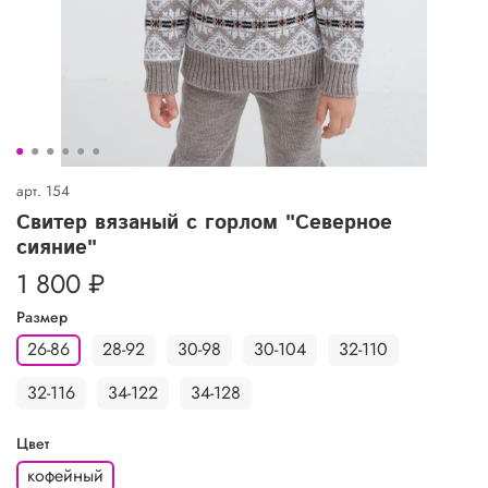
арт.
154
Свитер вязаный с горлом "Северное
сияние"
1 800 ₽
Размер
26-86
28-92
30-98
30-104
32-110
32-116
34-122
34-128
Цвет
кофейный