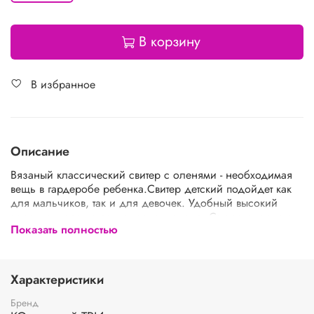
В корзину
В избранное
Описание
Вязаный классический свитер с оленями - необходимая
вещь в гардеробе ребенка.Свитер детский подойдет как
для мальчиков, так и для девочек. Удобный высокий
воротник хорошо защищает от холода. Свитер с горлом
Показать полностью
комфортная и теплая вещь для носки в холодную погоду,
в новогодние дни, для праздничной фотосессии, для
прогулки на лыжах и катания на коньках, а также станет
прекрасной идеей для подарка. Свитер вязаный
Характеристики
выполнен из гипоаллергенной пряжи, поэтому ребенку
будет в нем комфортно, а благодаря свободному крою не
Бренд