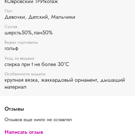
стесняет движения. При выборе размера советуем
КОвровский ТРИкотаж
руководствоваться таблицей в карточке товара.
Пол
Девочки, Детский, Мальчики
Состав
шерсть50%,пан50%
Вырез горловины
гольф
Уход за вещами
стирка при t не более 30°C
Особенности модели
крупная вязка, жаккардовый орнамент, дышащий
материал
Отзывы
Отзывов еще никто не оставлял
Написать отзыв