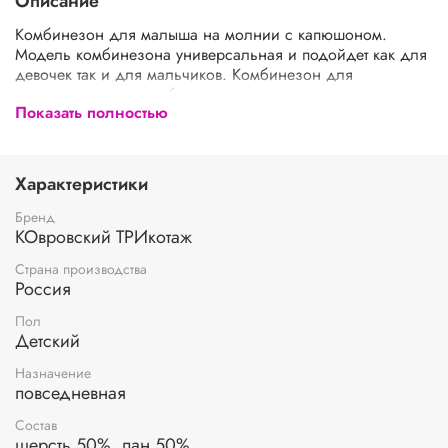
Описание
Комбинезон для малыша на молнии с капюшоном.
Модель комбинезона универсальная и подойдет как для
девочек так и для мальчиков. Комбинезон для
новорожденного удобен тем, что манжеты на рукавах и
Показать полностью
штанишках можно отгибать по мере роста малыша.
Комбинезон подойдет зимой как поддева, а весной,
осенью и прохладным летом как верхняя одежда. Бодик
выполнен из гипоаллергенной пряжи, поэтому малышу
Характеристики
будет в нем комфортно, а благодаря свободному крою не
стесняет движения. При выборе размера советуем
Бренд
руководствоваться таблицей в карточке товара.
КОвровский ТРИкотаж
Страна производства
Россия
Пол
Детский
Назначение
повседневная
Состав
шерсть 50%, пан 50%