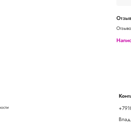
Отзы
Отзыво
Напис
Конт
ности
+791
Влад