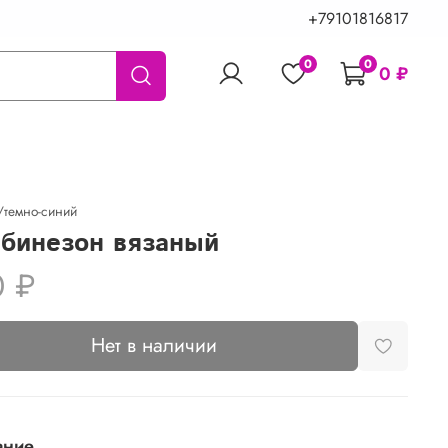
+79101816817
0
0
0 ₽
/темно-синий
бинезон вязаный
0 ₽
Нет в наличии
ание