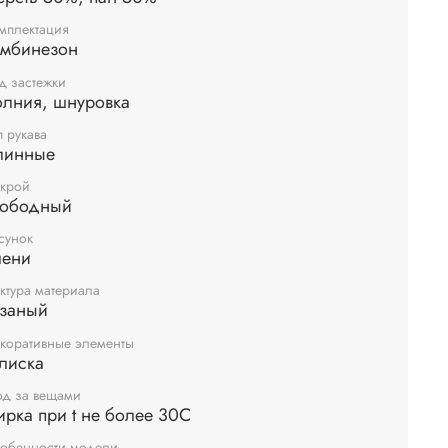
мплектация
омбинезон
д застежки
олния, шнуровка
п рукава
линные
крой
вободный
сунок
лени
ктура материала
язаный
коративные элементы
лиска
од за вещами
ирка при t не более 30С
обенности модели