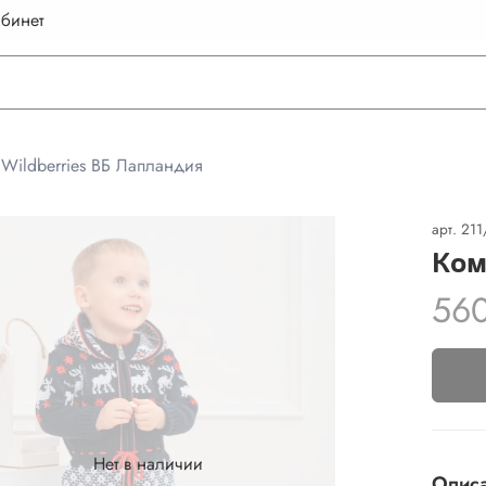
бинет
Wildberries ВБ Лапландия
арт.
211
Ком
56
Нет в наличии
Опис