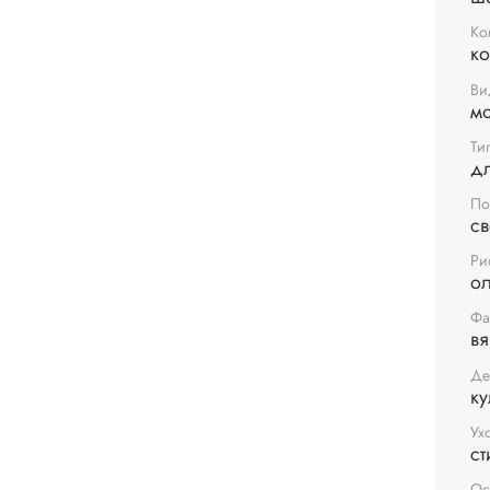
Ко
к
Ви
м
Ти
д
По
с
Ри
о
Фа
в
Де
ку
Ух
ст
Ос