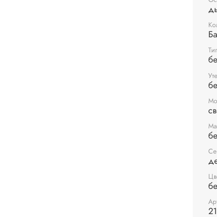
д
Ко
Ба
Ти
бе
Ут
бе
Мо
с
Ма
б
Се
де
Цв
бе
Ар
21