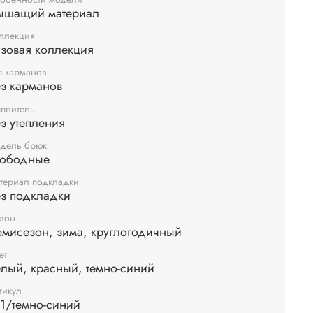
ышащий материал
ллекция
зовая коллекция
п карманов
з карманов
еплитель
з утепления
дель брюк
вободные
териал подкладки
ез подкладки
зон
мисезон, зима, круглогодичный
ет
лый, красный, темно-синий
тикул
1/темно-синий