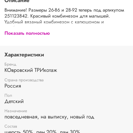
Описание
Внимание! Размеры 26-86 и 28-92 теперь под артикулом
251123842. Красивый комбинезон для малышей.
Удобный вязаный комбинезон с капюшоном и
отгибающимися манжетами на рукавах и штанишках.
Показать полностью
Комбинезон подходит для прогулок в любое время года:
как верхняя одежда в весеннее и летнее время и как
утепляющий внутренний слой одежды зимой и осенью.
Комбинезон изготовлен из гиппоалегргенных материалов,
Характеристики
поэтому малышу будет очень комфортно, уютно и
безопасно. Уникальный способ вязки обеспечивает
Бренд
необходимую терморегуляцию.
КОвровский ТРИкотаж
Страна производства
Россия
Пол
Детский
Назначение
повседневная, на выписку, новый год
Состав
шерсть 50%, лен 20%, пан 30%