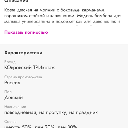
Описание
Кофта детская на молнии с боковыми карманами,
воротником стойкой и капюшоном. Модель бомбера для
малыша универсальна и подойдет как для девочек так и
для мальчиков. Кофта для малышей подойдет зимой как
Показать полностью
поддева, а весной, осенью и прохладным летом как
верхняя одежда. Кофта детская теплая выполнена из
гипоаллергенной пряжи, поэтому ребенку будет в ней
комфортно, а благодаря свободному крою не стесняет
Характеристики
движения. При выборе размера советуем
руководствоваться таблицей в карточке товара.
Бренд
КОвровский ТРИкотаж
Страна производства
Россия
Пол
Детский
Назначение
повседневная, на прогулку, на праздник
Состав
шерсть 50%, лен 20%, пан 30%